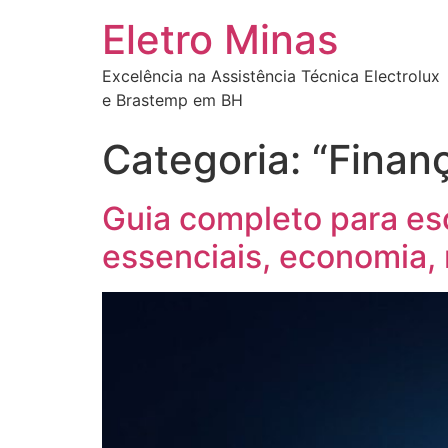
Eletro Minas
Excelência na Assistência Técnica Electrolux
e Brastemp em BH
Categoria:
“Finan
Guia completo para es
essenciais, economia,