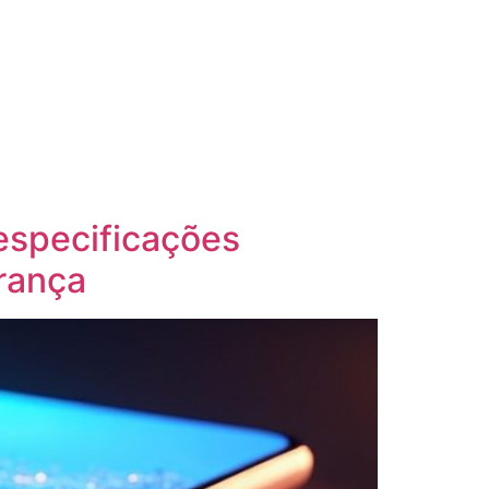
especificações
rança