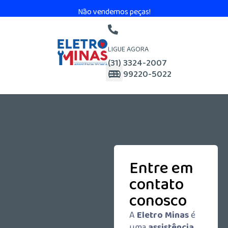
Não vendemos peças!
LIGUE AGORA
(31) 3324-2007
(31) 99220-5022
Entre em
contato
conosco
A
Eletro Minas
é
uma
assistência