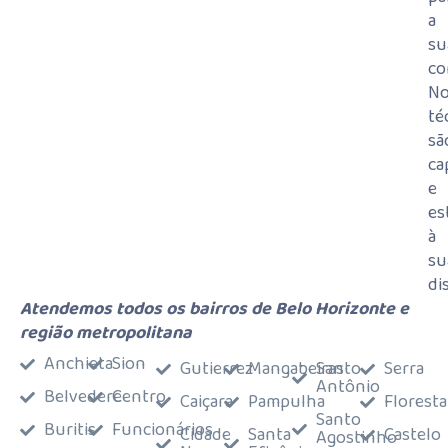
a
su
co
No
té
sã
ca
e
es
à
su
di
Atendemos todos os bairros de Belo Horizonte e
região metropolitana
Anchieta
Sion
Gutierrez
Mangabeiras
Santo
Serra
Antônio
Belvedere
Centro
Caiçara
Pampulha
Floresta
Santo
Buritis
Funcionários
Cidade
Santa
Castelo
Agostinho