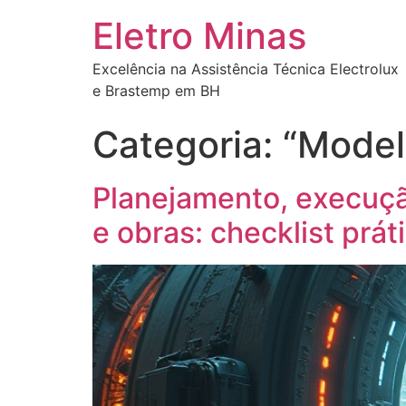
Eletro Minas
Excelência na Assistência Técnica Electrolux
e Brastemp em BH
Categoria:
“Model
Planejamento, execução
e obras: checklist prá