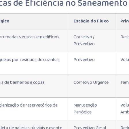
icas de Eficiência no Saneamento
égico
Estágio do Fluxo
Prin
rumadas verticais em edifícios
Corretivo /
Rest
Preventivo
ueios por resíduos de cozinhas
Preventivo
Volu
is de banheiros e copas
Corretivo Urgente
Temp
gienização de reservatórios de
Manutenção
Volu
Periódica
Amb
eta de galerias pluviais e esgoto
Preventivo Geral
Redu