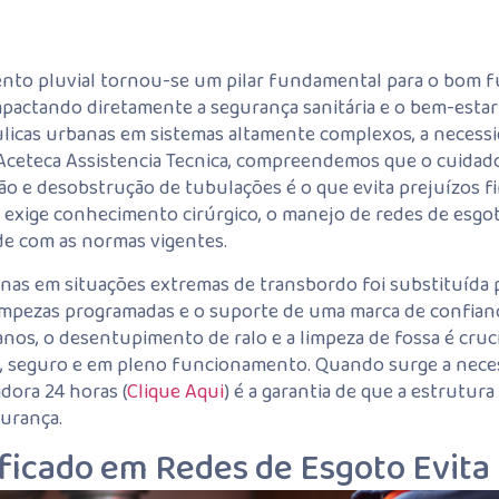
ento pluvial tornou-se um pilar fundamental para o bom
impactando diretamente a segurança sanitária e o bem-esta
licas urbanas em sistemas altamente complexos, a necess
 Aceteca Assistencia Tecnica, compreendemos que o cuidado
ão e desobstrução de tubulações é o que evita prejuízos f
s exige conhecimento cirúrgico, o manejo de redes de esgo
e com as normas vigentes.
enas em situações extremas de transbordo foi substituída p
mpezas programadas e o suporte de uma marca de confianç
nos, o desentupimento de ralo e a limpeza de fossa é cruci
po, seguro e em pleno funcionamento. Quando surge a nece
dora 24 horas (
Clique Aqui
) é a garantia de que a estrutu
urança.
ficado em Redes de Esgoto Evita 